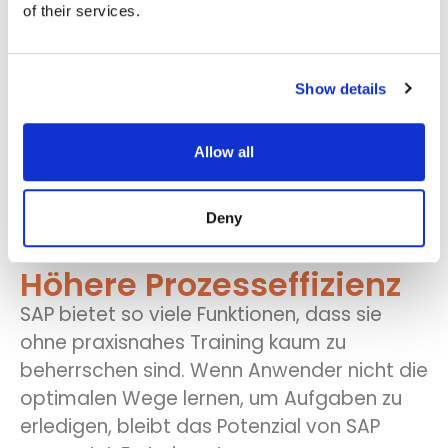
Geringere Abhängigkeit
of their services.
vom Support
Assima
In-App Search
bietet Nutzern
in
Show details
Echtzeit direkt in der Anwendung
Unterstützung – nach der Lernphase
mit
Assima Train
und dessen
interaktivem
Allow all
Simulationstraining
. Diese Tools fördern
Selbstständigkeit und stärken das
Deny
Vertrauen der Mitarbeitenden.
Höhere Prozesseffizienz
SAP bietet so viele Funktionen, dass sie
ohne praxisnahes Training kaum zu
beherrschen sind. Wenn Anwender nicht die
optimalen Wege lernen, um Aufgaben zu
erledigen, bleibt das Potenzial von SAP