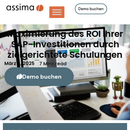
Demo buchen
Maximierung des ROI Ihrer
SAP-Investitionen durch
zielgerichtete Schulungen
März 5, 2025
7
Mins read
Demo buchen