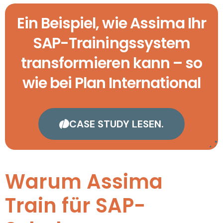
Ein Beispiel, wie Assima Ihr
SAP-Trainingssystem
transformieren kann – so
wie bei Plan International
CASE STUDY LESEN.
Warum Assima
Train für SAP-