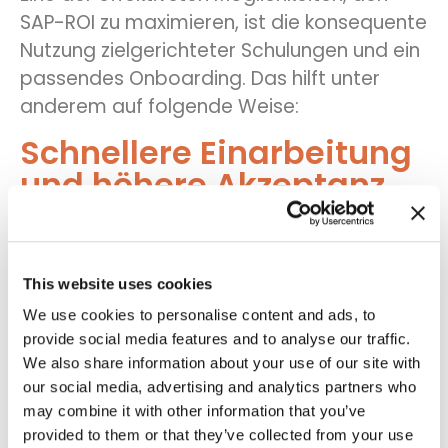
SAP-ROI zu maximieren, ist die konsequente
Nutzung zielgerichteter Schulungen und ein
passendes Onboarding. Das hilft unter
anderem auf folgende Weise:
Schnellere Einarbeitung
und höhere Akzeptanz
Ein gut aufgebautes Schulungsprogramm
verkürzt die Lernkurve für die meisten
Mitarbeitenden erheblich – besonders bei
This website uses cookies
SAP.
Interaktive Trainingsmodule sind in
We use cookies to personalise content and ads, to
dieser Hinsicht sehr hilfreich
. Sie bieten
provide social media features and to analyse our traffic.
praxisnahes Training und machen
We also share information about your use of our site with
Mitarbeitende mit dem System im Detail
our social media, advertising and analytics partners who
vertraut.
may combine it with other information that you’ve
provided to them or that they’ve collected from your use