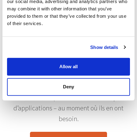
our social media, advertising and analytics partners who
Se tenir au courant des
may combine it with other information that you’ve
provided to them or that they’ve collected from your use
changements en matière de
of their services.
réglementation et de
conformité
Show details
Avec la plateforme d’adoption
numérique d’Assima, vous pouvez
Allow all
informer les utilisateurs finaux des
changements de réglementation, de
Deny
conformité, de processus, de mises à jour
d’applications – au moment où ils en ont
besoin.