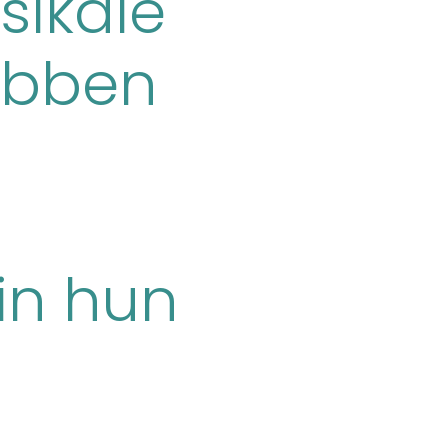
sikale
hebben
in hun