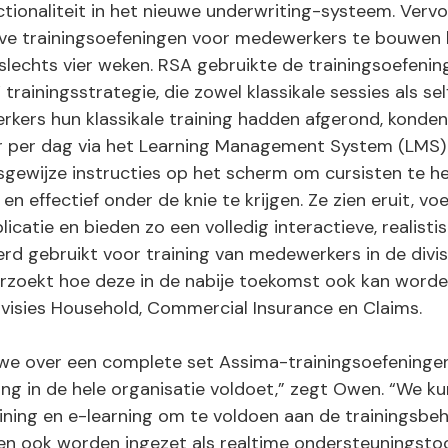
ctionaliteit in het nieuwe underwriting-systeem. Vervo
eve trainingsoefeningen voor medewerkers te bouwen 
slechts vier weken. RSA gebruikte de trainingsoefenin
 trainingsstrategie, die zowel klassikale sessies als se
ers hun klassikale training hadden afgerond, konden 
r per dag via het Learning Management System (LMS) 
gewijze instructies op het scherm om cursisten te he
en effectief onder de knie te krijgen. Ze zien eruit, v
licatie en bieden zo een volledig interactieve, realisti
d gebruikt voor training van medewerkers in de divis
erzoekt hoe deze in de nabije toekomst ook kan worde
visies Household, Commercial Insurance en Claims.
we over een complete set Assima-trainingsoefeningen 
ing in de hele organisatie voldoet,” zegt Owen. “We k
raining en e-learning om te voldoen aan de trainingsbe
len ook worden ingezet als realtime ondersteuningsto