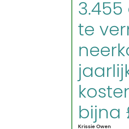
3.455
te ve
neerk
jaarli
koste
bijna 
Krissie Owen