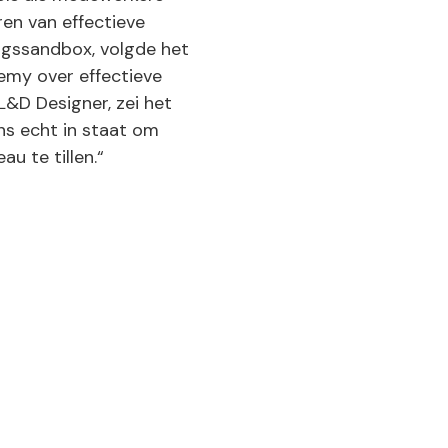
ren van effectieve
ngssandbox, volgde het
emy over effectieve
L&D Designer, zei het
ns echt in staat om
u te tillen.“