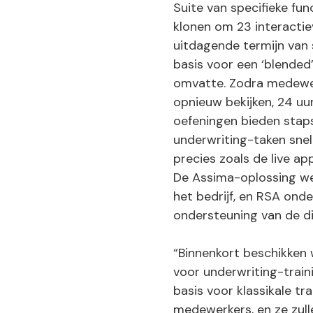
Suite van specifieke fun
klonen om 23 interacti
uitdagende termijn van 
basis voor een ‘blended’
omvatte. Zodra medewerk
opnieuw bekijken, 24 uu
oefeningen bieden staps
underwriting-taken snel 
precies zoals de live app
De Assima-oplossing wer
het bedrijf, en RSA ond
ondersteuning van de di
“Binnenkort beschikken 
voor underwriting-train
basis voor klassikale t
medewerkers, en ze zul