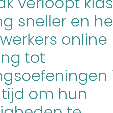
k verloopt klas
ing sneller en 
erkers online
ng tot
ingsoefeningen 
 tijd om hun
igheden te