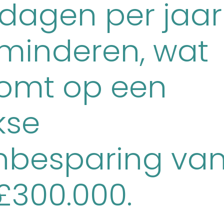
 dagen per jaar
rminderen, wat
omt op een
jkse
nbesparing va
£300.000.