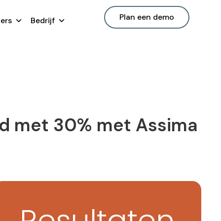
Plan een demo
ers
Bedrijf
ijd met 30% met Assima
Resultaten