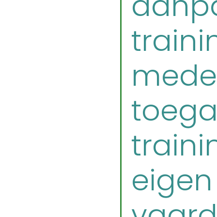
aanpa
train
medew
toega
train
eigen
vaard