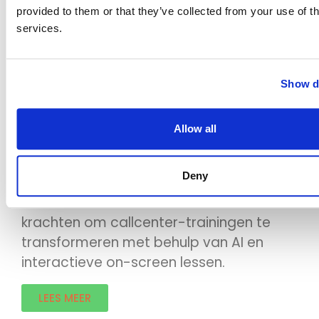
combineren met interactieve labs.
provided to them or that they’ve collected from your use of th
Hiermee transformeren we enterprise-
services.
trainingen, zodat cursisten nieuwe
technologieën niet alleen begrijpen,
Show de
maar ook direct met zelfvertrouwen
kunnen toepassen.
Allow all
LEES MEER
Deny
Assima en Call Simulator™ bundelen hun
krachten om callcenter-trainingen te
transformeren met behulp van AI en
interactieve on-screen lessen.
LEES MEER