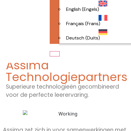
English
(
Engels
)
Français
(
Frans
)
Deutsch
(
Duits
)
Assima
Technologiepartners
Superieure technologieën gecombineerd
voor de perfecte leerervaring.
Assima zet zich in voor samenwerkingen met