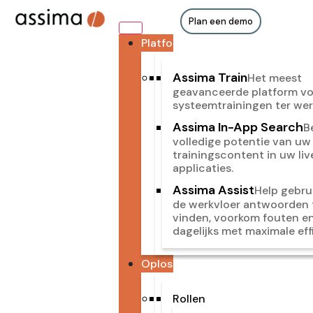
Plan een demo
Platforms
Assima Train
Het meest
geavanceerde platform v
systeemtrainingen ter wer
Assima In-App Search
B
volledige potentie van uw
trainingscontent in uw liv
applicaties.
Assima Assist
Help gebru
de werkvloer antwoorden 
vinden, voorkom fouten e
dagelijks met maximale effi
Oplossingen
Rollen