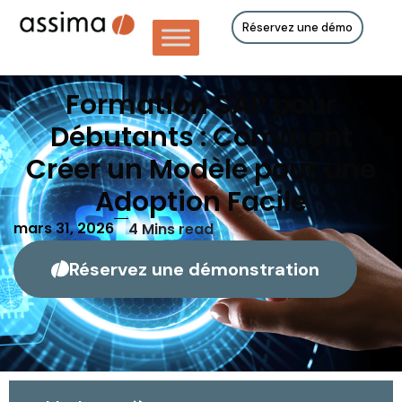
Réservez une démo
Formation SAP pour
Débutants : Comment
Créer un Modèle pour une
Adoption Facile
mars 31, 2026
4
Mins read
Réservez une démonstration