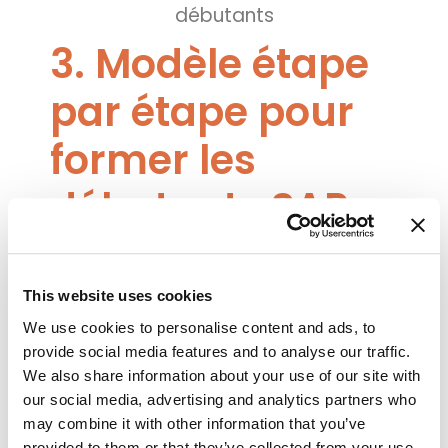
3. Modèle étape
par étape pour
former les
débutants SAP
Étape 1 : Évaluer les rôles
Identifier comment chaque équipe
This website uses cookies
utilise SAP et définir les tâches clés.
We use cookies to personalise content and ads, to
provide social media features and to analyse our traffic.
Étape 2 : Construire un programme
We also share information about your use of our site with
structuré
our social media, advertising and analytics partners who
may combine it with other information that you’ve
Commencer par les bases, puis
provided to them or that they’ve collected from your use