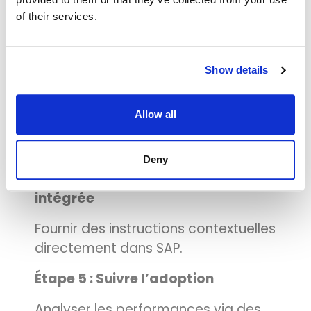
évoluer vers les tâches métier et les
of their services.
scénarios réels.
Étape 3 : Utiliser la formation par
Show details
simulation
Permettre aux utilisateurs de
Allow all
pratiquer sans risque et à leur
rythme.
Deny
Étape 4 : Activer l’assistance
intégrée
Fournir des instructions contextuelles
directement dans SAP.
Étape 5 : Suivre l’adoption
Analyser les performances via des