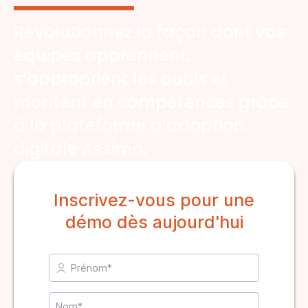
Révolutionnez la façon dont vos
équipes apprennent,
s’approprient les outils et
montent en compétences grâce
à la plateforme d’adoption
digitale Assima.