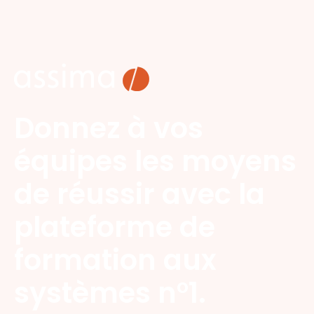
Donnez à vos
équipes les moyens
de réussir avec la
plateforme de
formation aux
systèmes n°1.