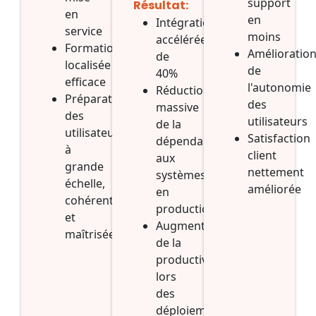
support
Résultat:
en
en
Intégration
service
moins
accélérée
Formation
Amélioratio
de
localisée
de
40%
efficace
l'autonomie
Réduction
Préparation
des
massive
des
utilisateurs
de la
utilisateurs
Satisfaction
dépendance
à
client
aux
grande
nettement
systèmes
échelle,
améliorée
en
cohérente
production
et
Augmentation
maîtrisée
de la
productivité
lors
des
déploiements