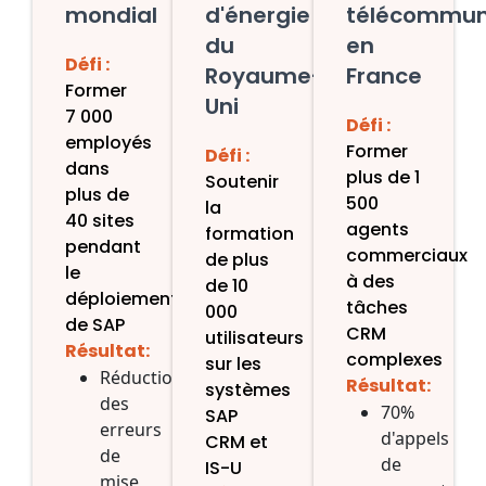
mondial
d'énergie
télécommun
du
en
Défi :
Royaume-
France
Former
Uni
7 000
Défi :
employés
Former
Défi :
dans
plus de 1
Soutenir
plus de
500
la
40 sites
agents
formation
pendant
commerciaux
de plus
le
à des
de 10
déploiement
tâches
000
de SAP
CRM
utilisateurs
Résultat:
complexes
sur les
Réduction
Résultat:
systèmes
des
70%
SAP
erreurs
d'appels
CRM et
de
de
IS-U
mise