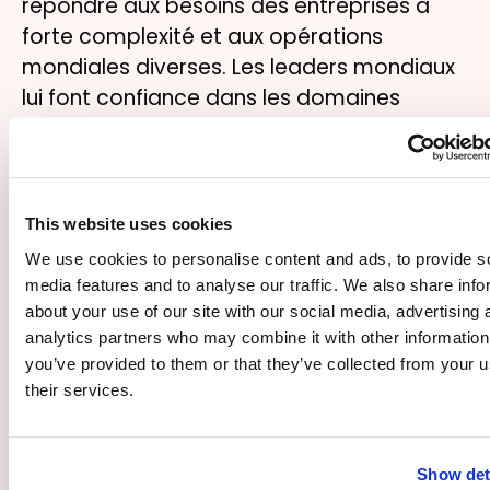
répondre aux besoins des entreprises à
forte complexité et aux opérations
mondiales diverses. Les leaders mondiaux
lui font confiance dans les domaines
suivants
This website uses cookies
We use cookies to personalise content and ads, to provide s
Soins de Santé
media features and to analyse our traffic. We also share info
about your use of our site with our social media, advertising 
Assurez une formation sécurisée et
analytics partners who may combine it with other information
standardisée pour les équipes cliniques et
you’ve provided to them or that they’ve collected from your u
administratives.
their services.
Show det